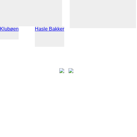
Klubøen
Hasle Bakker