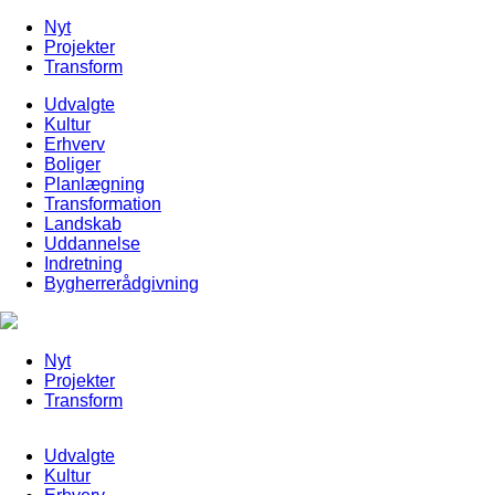
Nyt
Projekter
Transform
Udvalgte
Kultur
Erhverv
Boliger
Planlægning
Transformation
Landskab
Uddannelse
Indretning
Bygherrerådgivning
Nyt
Projekter
Transform
Udvalgte
Kultur